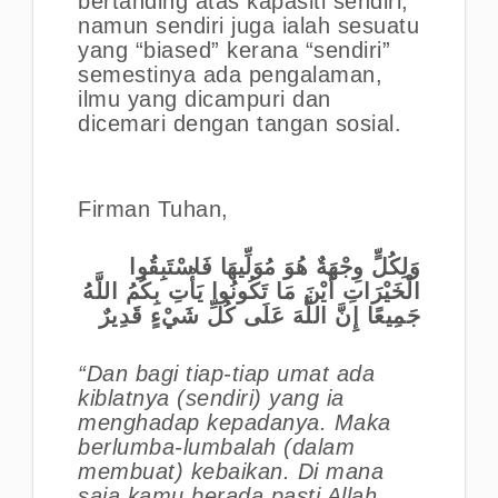
bertanding atas kapasiti sendiri,
namun sendiri juga ialah sesuatu
yang “biased” kerana “sendiri”
semestinya ada pengalaman,
ilmu yang dicampuri dan
dicemari dengan tangan sosial.
Firman Tuhan,
وَلِكُلٍّ وِجْهَةٌ هُوَ مُوَلِّيهَا فَاسْتَبِقُوا
الْخَيْرَاتِ أَيْنَ مَا تَكُونُوا يَأْتِ بِكُمُ اللَّهُ
جَمِيعًا إِنَّ اللَّهَ عَلَى كُلِّ شَيْءٍ قَدِيرٌ
“Dan bagi tiap-tiap umat ada
kiblatnya (sendiri) yang ia
menghadap kepadanya. Maka
berlumba-lumbalah (dalam
membuat) kebaikan. Di mana
saja kamu berada pasti Allah